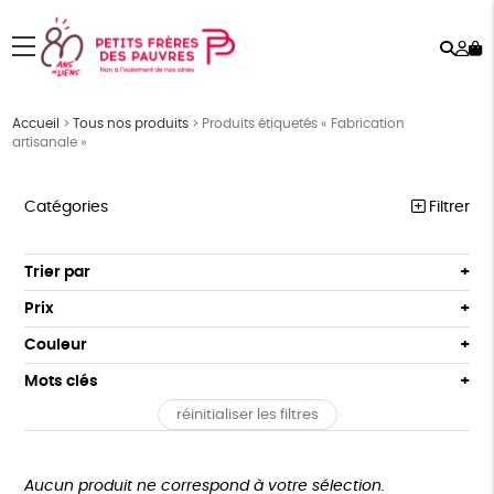
Rech
Mo
menu
co
Accueil
>
Tous nos produits
>
Produits étiquetés « Fabrication
artisanale »
Catégories
Filtrer
PÂQUES
Trier par
Par défaut
FEMMES
Prix
Popularité
Tous
HOMMES
Couleur
Nouveauté
0 € - 50 €
Blanc Pur
Bleu Marine
Mots clés
Prix : du - cher au + cher
ENFANTS
50 € - 100 €
terracotta
vert
Prix : du + cher au - cher
réinitialiser les filtres
100 € - 150 €
Vegan
Biodégradable
Cosme Bio
FSC
ACCESSOIRES
vert amande
violet
Disponibilité
150 € - 200 €
BEAUTÉ
Fabrication artisanale
Oeko-Tex
PEFC
Plus de 200€
Aucun produit ne correspond à votre sélection.