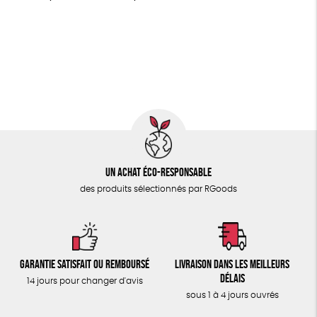
MAISON
Fabriqué en Espagne
Recyclé
GRS
Textile Bio
PAPETERIE
GOTS
ESAT
Fabriqué en Europe
ÉPICERIE
Fabriqué en France
Agriculture Biologique
TOUT
Fairtrade
Un achat éco-responsable
des produits sélectionnés par RGoods
Garantie satisfait ou remboursé
Livraison dans les meilleurs
délais
14 jours pour changer d'avis
sous 1 à 4 jours ouvrés