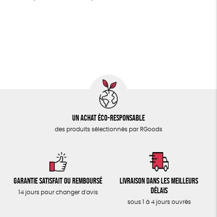
MAISON
Fabriqué en France
Agriculture Biologique
PAPETERIE
Fairtrade
Vegan
Biodégradable
Cosme Bio
ÉPICERIE
FSC
Fabrication artisanale
Oeko-Tex
PEFC
TOUT
Un achat éco-responsable
des produits sélectionnés par RGoods
Garantie satisfait ou remboursé
Livraison dans les meilleurs
délais
14 jours pour changer d'avis
sous 1 à 4 jours ouvrés