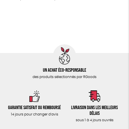
MAISON
Fabrication artisanale
Oeko-Tex
PEFC
PAPETERIE
Fabriqué en Espagne
Recyclé
GRS
Textile Bio
ÉPICERIE
GOTS
ESAT
Fabriqué en Europe
TOUT
Fabriqué en France
Un achat éco-responsable
des produits sélectionnés par RGoods
Garantie satisfait ou remboursé
Livraison dans les meilleurs
délais
14 jours pour changer d'avis
sous 1 à 4 jours ouvrés