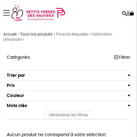
Rech
Mo
menu
co
Accueil
>
Tous nos produits
>
Produits étiquetés « Fabrication
artisanale »
Catégories
Filtrer
PÂQUES
Trier par
Par défaut
FEMMES
Prix
Popularité
Tous
HOMMES
Couleur
Nouveauté
0 € - 50 €
Blanc Pur
Bleu Marine
Mots clés
Prix : du - cher au + cher
ENFANTS
50 € - 100 €
terracotta
vert
Prix : du + cher au - cher
réinitialiser les filtres
100 € - 150 €
Agriculture Biologique
Fairtrade
Vegan
ACCESSOIRES
vert amande
violet
Disponibilité
150 € - 200 €
BEAUTÉ
Biodégradable
Cosme Bio
FSC
Plus de 200€
Aucun produit ne correspond à votre sélection.