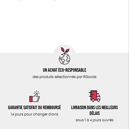
MAISON
Fairtrade
Vegan
Biodégradable
Cosme Bio
PAPETERIE
FSC
Fabrication artisanale
Oeko-Tex
PEFC
ÉPICERIE
Fabriqué en Espagne
Recyclé
GRS
Textile Bio
TOUT
Un achat éco-responsable
des produits sélectionnés par RGoods
Garantie satisfait ou remboursé
Livraison dans les meilleurs
délais
14 jours pour changer d'avis
sous 1 à 4 jours ouvrés