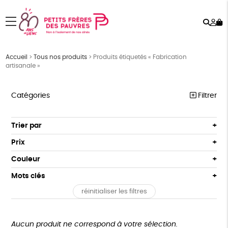
Rech
Mo
menu
co
Accueil
>
Tous nos produits
>
Produits étiquetés « Fabrication
artisanale »
Catégories
Filtrer
PÂQUES
Trier par
Par défaut
FEMMES
Prix
Popularité
Tous
HOMMES
Couleur
Nouveauté
0 € - 50 €
Blanc Pur
Bleu Marine
Mots clés
Prix : du - cher au + cher
ENFANTS
50 € - 100 €
terracotta
vert
Prix : du + cher au - cher
réinitialiser les filtres
100 € - 150 €
GOTS
ESAT
Fabriqué en Europe
ACCESSOIRES
vert amande
violet
Disponibilité
150 € - 200 €
BEAUTÉ
Fabriqué en France
Agriculture Biologique
Plus de 200€
Aucun produit ne correspond à votre sélection.