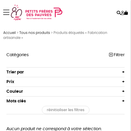
Rech
Mo
menu
co
Accueil
>
Tous nos produits
>
Produits étiquetés « Fabrication
artisanale »
Catégories
Filtrer
PÂQUES
Trier par
Par défaut
FEMMES
Prix
Popularité
Tous
HOMMES
Couleur
Nouveauté
0 € - 50 €
Blanc Pur
Bleu Marine
Mots clés
Prix : du - cher au + cher
ENFANTS
50 € - 100 €
terracotta
vert
Prix : du + cher au - cher
réinitialiser les filtres
100 € - 150 €
Fabriqué en France
Agriculture Biologique
ACCESSOIRES
vert amande
violet
Disponibilité
150 € - 200 €
BEAUTÉ
Fairtrade
Vegan
Biodégradable
Cosme Bio
Plus de 200€
Aucun produit ne correspond à votre sélection.