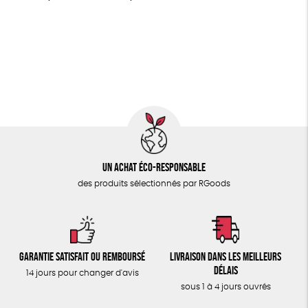
MAISON
FSC
Fabrication artisanale
Oeko-Tex
PEFC
PAPETERIE
Fabriqué en Espagne
Recyclé
GRS
Textile Bio
ÉPICERIE
GOTS
ESAT
Fabriqué en Europe
TOUT
Un achat éco-responsable
des produits sélectionnés par RGoods
Garantie satisfait ou remboursé
Livraison dans les meilleurs
délais
14 jours pour changer d'avis
sous 1 à 4 jours ouvrés