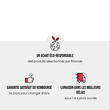
PAPETERIE
Biodégradable
Cosme Bio
FSC
ÉPICERIE
Fabrication artisanale
Oeko-Tex
PEFC
TOUT
Fabriqué en Espagne
Un achat éco-responsable
des produits sélectionnés par RGoods
Garantie satisfait ou remboursé
Livraison dans les meilleurs
délais
14 jours pour changer d'avis
sous 1 à 4 jours ouvrés