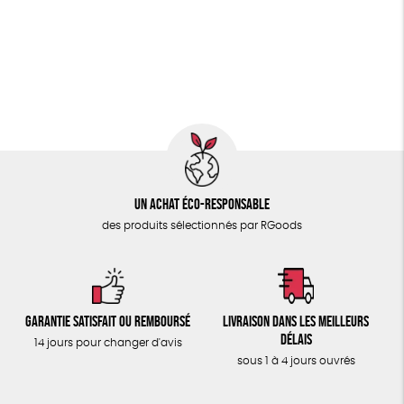
PAPETERIE
GOTS
ESAT
Fabriqué en Europe
ÉPICERIE
Fabriqué en France
Agriculture Biologique
TOUT
Un achat éco-responsable
des produits sélectionnés par RGoods
Garantie satisfait ou remboursé
Livraison dans les meilleurs
délais
14 jours pour changer d'avis
sous 1 à 4 jours ouvrés