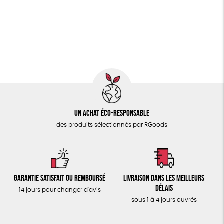
PAPETERIE
GOTS
ESAT
Fabriqué en Europe
ÉPICERIE
Fabriqué en France
Agriculture Biologique
TOUT
Fairtrade
Vegan
Un achat éco-responsable
des produits sélectionnés par RGoods
Garantie satisfait ou remboursé
Livraison dans les meilleurs
délais
14 jours pour changer d'avis
sous 1 à 4 jours ouvrés