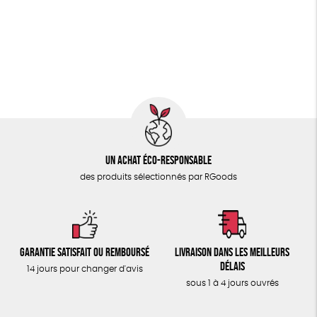
PAPETERIE
FSC
Fabrication artisanale
Oeko-Tex
PEFC
ÉPICERIE
Fabriqué en Espagne
Recyclé
GRS
TOUT
Un achat éco-responsable
des produits sélectionnés par RGoods
Garantie satisfait ou remboursé
Livraison dans les meilleurs
délais
14 jours pour changer d'avis
sous 1 à 4 jours ouvrés