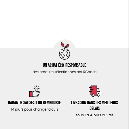
PAPETERIE
Fabriqué en France
Agriculture Biologique
ÉPICERIE
Fairtrade
Vegan
Biodégradable
Cosme Bio
TOUT
Un achat éco-responsable
des produits sélectionnés par RGoods
Garantie satisfait ou remboursé
Livraison dans les meilleurs
délais
14 jours pour changer d'avis
sous 1 à 4 jours ouvrés