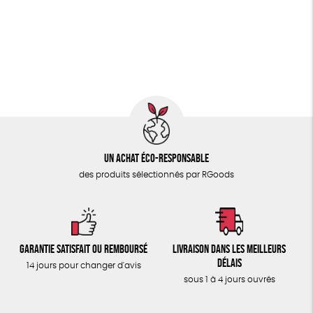
PAPETERIE
Fairtrade
Vegan
Biodégradable
Cosme Bio
ÉPICERIE
FSC
Fabrication artisanale
Oeko-Tex
TOUT
Un achat éco-responsable
des produits sélectionnés par RGoods
Garantie satisfait ou remboursé
Livraison dans les meilleurs
délais
14 jours pour changer d'avis
sous 1 à 4 jours ouvrés