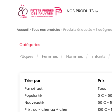
NOS PRODUITS
FEMMES
HOM
Accueil
>
Tous nos produits
>
Produits étiquetés « Biodégra
PAPE
Catégories
Pâques
Femmes
Hommes
Enfants
Trier par
Prix
Par défaut
Tous
Popularité
0 € - 5
Nouveauté
50 € - 
Prix : du - cher au + cher
100 € - 