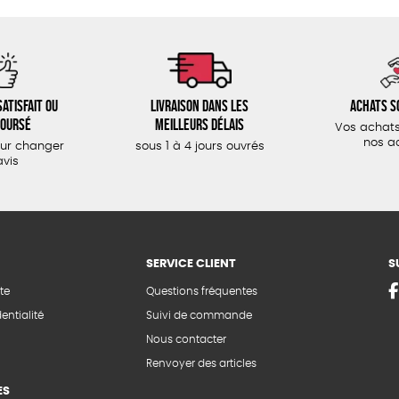
atisfait ou
Livraison dans les
Achats s
oursé
meilleurs délais
Vos achats
nos a
our changer
sous 1 à 4 jours ouvrés
avis
SERVICE CLIENT
S
te
Questions fréquentes
entialité
Suivi de commande
Nous contacter
Renvoyer des articles
ES