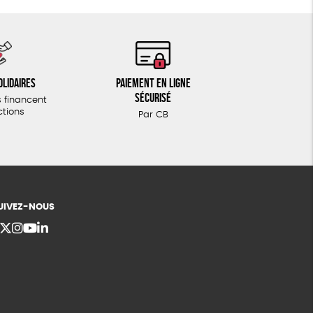
olidaires
Paiement en ligne
sécurisé
 financent
ctions
Par CB
UIVEZ-NOUS