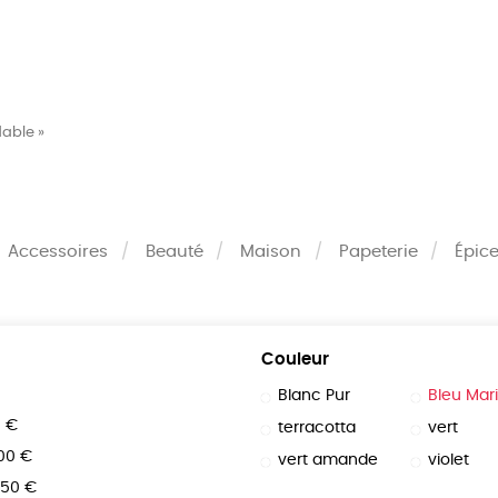
MES
ENFANTS
ACCES
dable »
TERIE
BEAUTÉ
MA
Accessoires
Beauté
Maison
Papeterie
Épice
Couleur
Blanc Pur
Bleu Mar
0 €
terracotta
vert
100 €
vert amande
violet
150 €