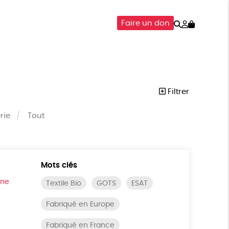
Rechercher
Mon
Faire un don
compte
SOIRES
ÉPICERIE
ISON
Filtrer
rie
Tout
Mots clés
ine
Textile Bio
GOTS
ESAT
Fabriqué en Europe
Fabriqué en France