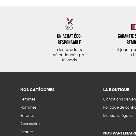
Un achat éco-
Garantie s
responsable
remb
des produits
14 jours p
sélectionnés par
d'
RGoods
NOS CATÉGORIES
LA BOUTIQUE
Femmes
Conditions de ven
Hommes
Politique de confid
Enfants
Mentions légales
Accessoires
Beauté
NOS PARTENAIR