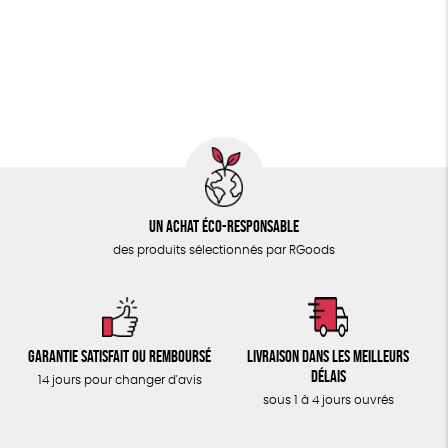
PAPETERIE
GOTS
ESAT
Fabriqué en Europe
ÉPICERIE
Fabriqué en France
Agriculture Biologique
TOUT
Un achat éco-responsable
des produits sélectionnés par RGoods
Garantie satisfait ou remboursé
Livraison dans les meilleurs
délais
14 jours pour changer d'avis
sous 1 à 4 jours ouvrés