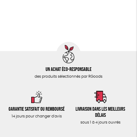
PAPETERIE
GOTS
ESAT
Fabriqué en Europe
ÉPICERIE
Fabriqué en France
Agriculture Biologique
TOUT
Un achat éco-responsable
des produits sélectionnés par RGoods
Garantie satisfait ou remboursé
Livraison dans les meilleurs
délais
14 jours pour changer d'avis
sous 1 à 4 jours ouvrés