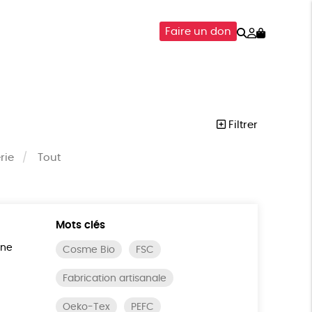
Rechercher
Mon
Faire un don
compte
SOIRES
ÉPICERIE
ISON
Filtrer
rie
Tout
Mots clés
ine
Cosme Bio
FSC
Fabrication artisanale
Oeko-Tex
PEFC