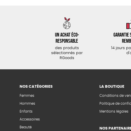
Un achat éco-
Garantie s
responsable
remb
des produits
14 jours p
sélectionnés par
d'
RGoods
NOS CATÉGORIES
LA BOUTIQUE
Femmes
Conditions de ven
Hommes
Politique de confid
Enfants
Mentions légales
Accessoires
Beauté
NOS PARTENAIR