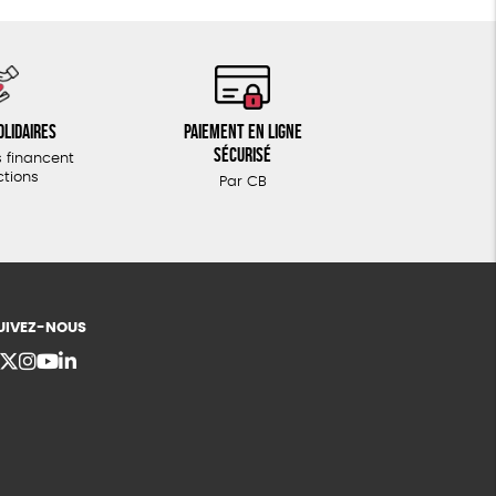
olidaires
Paiement en ligne
sécurisé
 financent
ctions
Par CB
UIVEZ-NOUS