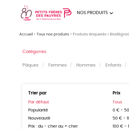
NOS PRODUITS
FEMMES
HOM
Accueil
>
Tous nos produits
>
Produits étiquetés « Biodégra
PAPE
Catégories
Pâques
Femmes
Hommes
Enfants
Trier par
Prix
Par défaut
Tous
Popularité
0 € - 5
Nouveauté
50 € - 
Prix : du - cher au + cher
100 € - 