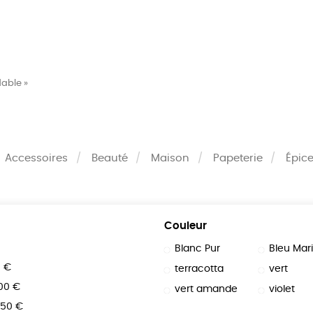
MES
ENFANTS
ACCES
dable »
TERIE
BEAUTÉ
MA
Accessoires
Beauté
Maison
Papeterie
Épice
Couleur
Blanc Pur
Bleu Mar
0 €
terracotta
vert
100 €
vert amande
violet
150 €