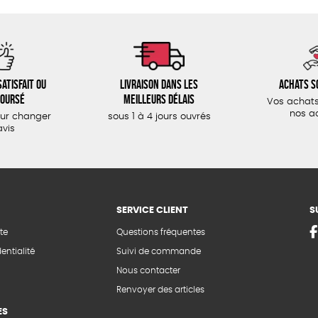
atisfait ou
Livraison dans les
Achats s
oursé
meilleurs délais
Vos achats
nos a
our changer
sous 1 à 4 jours ouvrés
avis
SERVICE CLIENT
S
te
Questions fréquentes
entialité
Suivi de commande
Nous contacter
Renvoyer des articles
ES