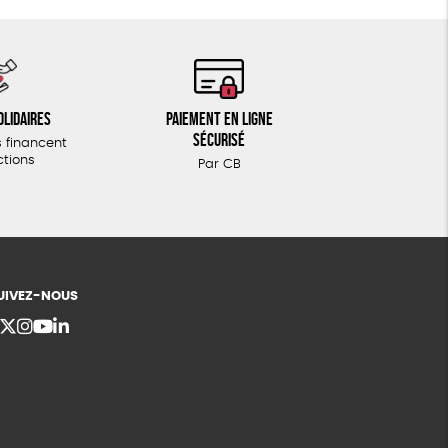
olidaires
Paiement en ligne
sécurisé
 financent
ctions
Par CB
UIVEZ-NOUS