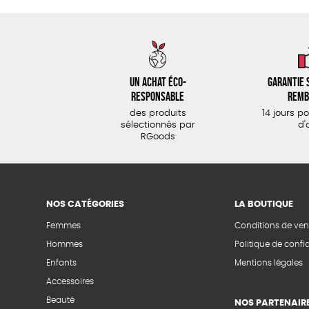
Un achat éco-
Garantie s
responsable
remb
des produits
14 jours p
sélectionnés par
d'
RGoods
NOS CATÉGORIES
LA BOUTIQUE
Femmes
Conditions de ven
Hommes
Politique de confid
Enfants
Mentions légales
Accessoires
Beauté
NOS PARTENAIR