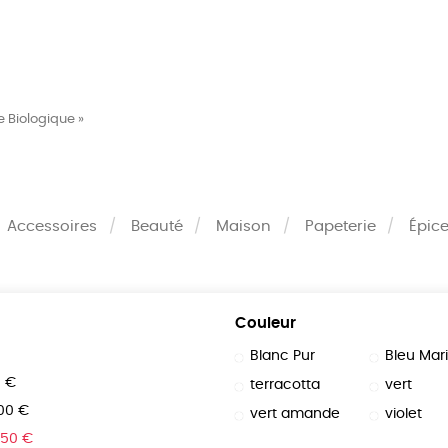
MES
ENFANTS
ACCES
e Biologique »
TERIE
BEAUTÉ
MA
Accessoires
Beauté
Maison
Papeterie
Épice
Couleur
Blanc Pur
Bleu Mar
0 €
terracotta
vert
100 €
vert amande
violet
150 €