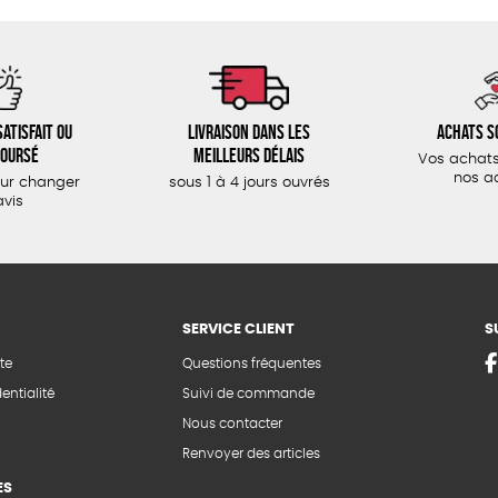
atisfait ou
Livraison dans les
Achats s
oursé
meilleurs délais
Vos achats
nos a
our changer
sous 1 à 4 jours ouvrés
avis
SERVICE CLIENT
S
te
Questions fréquentes
entialité
Suivi de commande
Nous contacter
Renvoyer des articles
ES