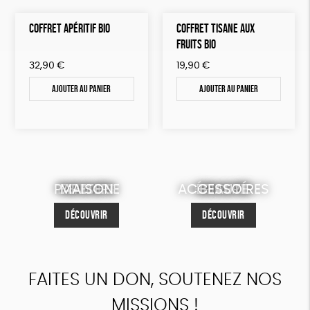
COFFRET APÉRITIF BIO
COFFRET TISANE AUX
FRUITS BIO
32,90
€
19,90
€
Ajouter au panier
Ajouter au panier
PAPETERIE
ENFANTS
MAISON
FEMMES
ACCESSOIRES
HOMMES
ÉPICERIE
BEAUTÉ
DÉCOUVRIR
DÉCOUVRIR
DÉCOUVRIR
DÉCOUVRIR
DÉCOUVRIR
DÉCOUVRIR
DÉCOUVRIR
DÉCOUVRIR
FAITES UN DON, SOUTENEZ NOS
MISSIONS !